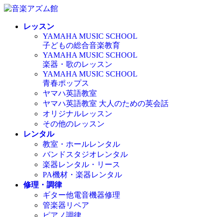
コ
ナ
ン
ビ
レッスン
テ
ゲ
YAMAHA MUSIC SCHOOL
ン
ー
子どもの総合音楽教育
ツ
シ
YAMAHA MUSIC SCHOOL
へ
ョ
楽器・歌のレッスン
ス
ン
YAMAHA MUSIC SCHOOL
キ
に
青春ポップス
ッ
移
ヤマハ英語教室
プ
動
ヤマハ英語教室 大人のための英会話
オリジナルレッスン
その他のレッスン
レンタル
教室・ホールレンタル
バンドスタジオレンタル
楽器レンタル・リース
PA機材・楽器レンタル
修理・調律
ギター他電音機器修理
管楽器リペア
ピアノ調律