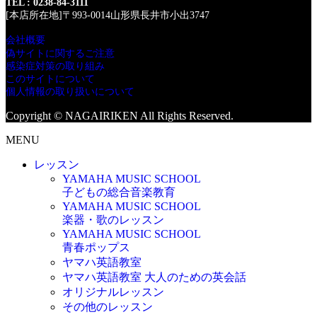
TEL : 0238-84-3111
[本店所在地]〒993-0014山形県長井市小出3747
会社概要
偽サイトに関するご注意
感染症対策の取り組み
このサイトについて
個人情報の取り扱いについて
Copyright © NAGAIRIKEN All Rights Reserved.
MENU
レッスン
YAMAHA MUSIC SCHOOL
子どもの総合音楽教育
YAMAHA MUSIC SCHOOL
楽器・歌のレッスン
YAMAHA MUSIC SCHOOL
青春ポップス
ヤマハ英語教室
ヤマハ英語教室 大人のための英会話
オリジナルレッスン
その他のレッスン