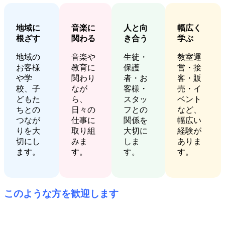
地域に
音楽に
人と向
幅広く
根ざす
関わる
き合う
学ぶ
地域の
音楽や
生徒・
教室運
お客様
教育に
保護
営・接
や学
関わり
者・お
客・販
校、子
なが
客様・
売・イ
どもた
ら、
スタッ
ベント
ちとの
日々の
フとの
など、
つなが
仕事に
関係を
幅広い
りを大
取り組
大切に
経験が
切にし
みま
しま
ありま
ます。
す。
す。
す。
このような方を歓迎します