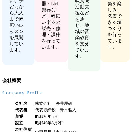
に、子
吹奏楽
器・LM
楽を楽
どもか
活動支
楽器な
しみ、
ら大人
援など
ど、幅広
発表で
まで幅
を通
い楽器の
きる場
広いレ
じ、地
販売・修
づくり
ッスン
域の音
理・調律
を行っ
を展開
楽教育
を行って
ていま
してい
を支え
います。
す。
ます。
ていま
す。
会社概要
Company Profile
会社名
株式会社 長井理研
代表者
代表取締役 青木雅人
創業
昭和26年8月
設立
昭和46年8月2日
本社住所