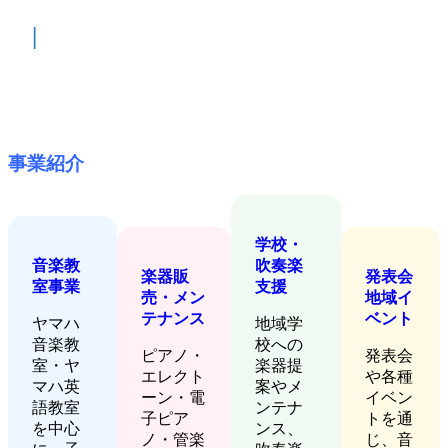
|
事業紹介
学校・
音楽教
吹奏楽
楽器販
発表会
室事業
支援
売・メン
地域イ
テナンス
ベント
ヤマハ
地域学
音楽教
校への
ピアノ・
発表会
室・ヤ
楽器提
エレクト
や各種
マハ英
案やメ
ーン・電
イベン
語教室
ンテナ
子ピア
トを通
を中心
ンス、
ノ・管楽
じ、音