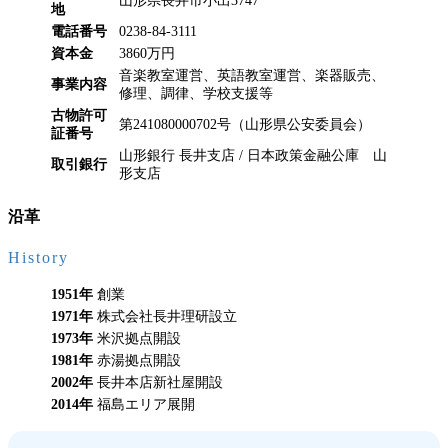
山形県長井市小出3747
地
電話番号
0238-84-3111
資本金
3860万円
音楽教室運営、英語教室運営、楽器販売、
事業内容
修理、調律、学校支援等
古物許可
第241080000702号（山形県公安委員会）
証番号
山形銀行 長井支店 / 日本政策金融公庫 山
取引銀行
形支店
沿革
History
1951年
創業
1971年
株式会社長井理研設立
1973年
米沢拠点開設
1981年
赤湯拠点開設
2002年
長井本店新社屋開設
2014年
福島エリア展開