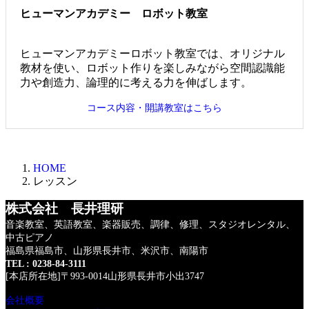
ヒューマンアカデミー ロボット教室
ヒューマンアカデミーロボット教室では、オリジナル
教材を使い、ロボット作りを楽しみながら空間認識能
力や創造力、論理的に考える力を伸ばします。
コース内容・開講教室はこちら
HOME
レッスン
株式会社 長井理研
音楽教室、英語教室、楽器販売、調律、修理、
スタジオレンタル、
中古ピアノ
福島県福島市、山形県長井市、米沢市、南陽市
TEL : 0238-84-3111
[本店所在地]〒993-0014山形県長井市小出3747
会社概要